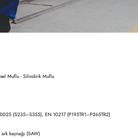
sel Muflu - Silindirik Muflu
 10025 (S235–S355), EN 10217 (P195TR1–P265TR2)
ltı ark kaynağı (SAW)